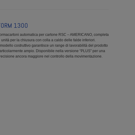
FORM 1300
ormacartoni automatica per cartone RSC – AMERICANO, completa
i unità per la chiusura con colla a caldo delle falde inferiori.
l modello costruttivo garantisce un range di lavorabilità del prodotto
articolarmente ampio. Disponibile nella versione “PLUS” per una
recisione ancora maggiore nel controllo della movimentazione.