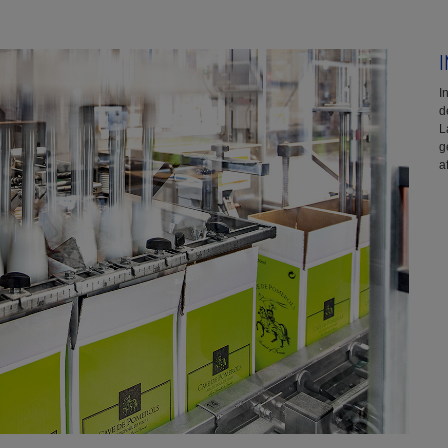
I
d
L
g
a