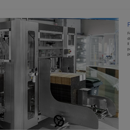
F
d
I
p
p