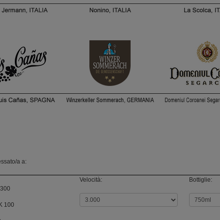
ssato/a a:
Velocità:
Bottiglie:
300
K 100