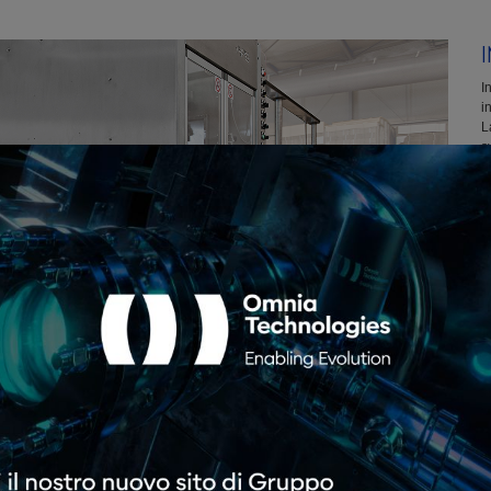
I
i
L
s
t
q