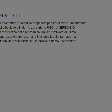
INCA 1300
ncartonatrice automatica progettata per il prelievo e l’inserimento
elle bottiglie all’interno del cartone RSC – AMERICANO.
a robustezza della meccanica, unita al software di ultima
enerazione, rappresentano l’insieme ideale tra massima
ffidabilità e semplicità nell’interazione uomo – macchina.