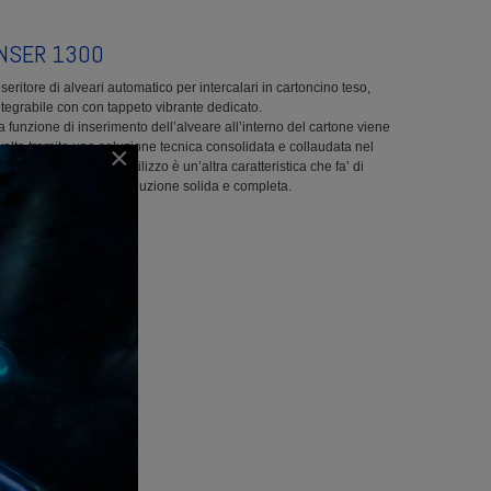
INSER 1300
nseritore di alveari automatico per intercalari in cartoncino teso,
ntegrabile con con tappeto vibrante dedicato.
a funzione di inserimento dell’alveare all’interno del cartone viene
volta tramite una soluzione tecnica consolidata e collaudata nel
×
empo. La semplicità d’utilizzo è un’altra caratteristica che fa’ di
uesta macchina una soluzione solida e completa.