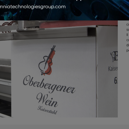
C
c
s
I
c
d
p