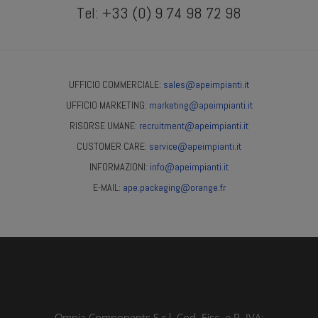
Tel: +33 (0) 9 74 98 72 98
UFFICIO COMMERCIALE:
sales@apeimpianti.it
UFFICIO MARKETING:
marketing@apeimpianti.it
RISORSE UMANE:
recruitment@apeimpianti.it
CUSTOMER CARE:
service@apeimpianti.it
INFORMAZIONI:
info@apeimpianti.it
E-MAIL:
ape.packaging@orange.fr
Omnia Components S.r.l. Cod. Fisc. e P. IVA: