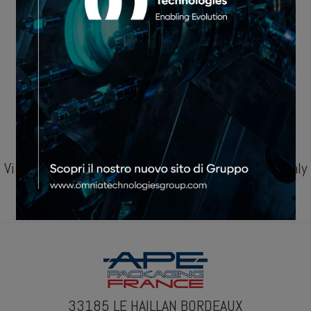
Via Ponte Perez, 23/D - 37059 Zevio, VERONA - Italy
Tel. +390457851549 - Fax +390457851552
33185 LE HAILLAN BORDEAUX