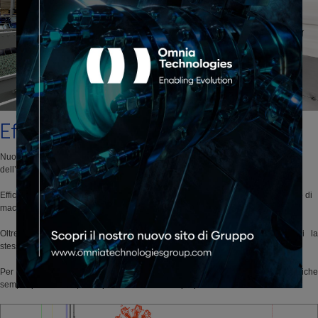
Efficienza
Nuove esigenze produttive nascono nel mondo del beverage come frutto
dell’evoluzione del mercato globale.
Efficienza non significa solamente mettere a disposizione del Cliente una serie di
macchinari che soddisfino l’esigenza di automatizzare i processi produttivi.
Oltre a questo, la capacità di un’azienda si misura nel modo in cui la
stessa permette ai propri Clienti di raggiungere questo obbiettivo.
Per questo motivo, APE, propone soluzioni su misura, sviluppa soluzioni tecniche
sempre più flessibili, tutto questo insieme con i propri Clienti.