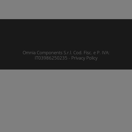
Omnia Components S.r.l. Cod. Fisc. e P. IVA:
IT03986250235 -
Privacy Policy