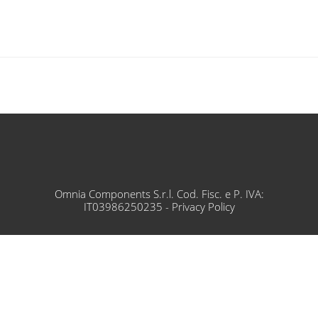
Omnia Components S.r.l. Cod. Fisc. e P. IVA:
IT03986250235 -
Privacy Policy