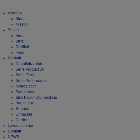
Azienda
Storia
Mission
Settori
Vino
Birra
Distillati
Food
Prodotti
Depalletizzatori
Serie Productive
Serie Flexi
Serie Performance
Monoblocchi
Paletizzatori
Bins Packing/Unpacking
Bag in box
Repack
Unpacker
Carrier
Lavora con noi
Contatti
NEWS