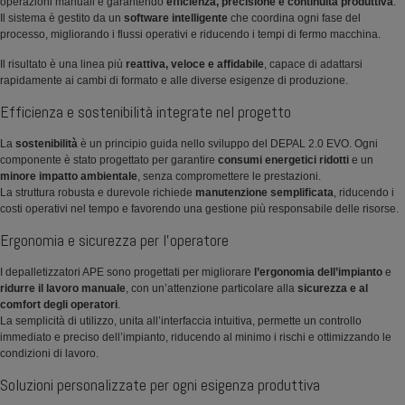
operazioni manuali e garantendo
efficienza, precisione e continuità produttiva
.
Il sistema è gestito da un
software intelligente
che coordina ogni fase del
processo, migliorando i flussi operativi e riducendo i tempi di fermo macchina.
Il risultato è una linea più
reattiva, veloce e affidabile
, capace di adattarsi
rapidamente ai cambi di formato e alle diverse esigenze di produzione.
Efficienza e sostenibilità integrate nel progetto
La
sostenibilità
è un principio guida nello sviluppo del DEPAL 2.0 EVO. Ogni
componente è stato progettato per garantire
consumi energetici ridotti
e un
minore impatto ambientale
, senza compromettere le prestazioni.
La struttura robusta e durevole richiede
manutenzione semplificata
, riducendo i
costi operativi nel tempo e favorendo una gestione più responsabile delle risorse.
Ergonomia e sicurezza per l’operatore
I depalletizzatori APE sono progettati per migliorare
l’ergonomia dell’impianto
e
ridurre il lavoro manuale
, con un’attenzione particolare alla
sicurezza e al
comfort degli operatori
.
La semplicità di utilizzo, unita all’interfaccia intuitiva, permette un controllo
immediato e preciso dell’impianto, riducendo al minimo i rischi e ottimizzando le
condizioni di lavoro.
Soluzioni personalizzate per ogni esigenza produttiva