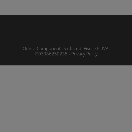
Omnia Components S.r.l. Cod. Fisc. e P. IVA:
IT03986250235 -
Privacy Policy